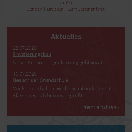
zurück
Senden
Drucken
Zum Seitenanfang
Aktuelles
22.​07.​2026
Erweiterungsbau
Unser Anbau in Eigenleistung geht voran
16.​07.​2026
Besuch der Grundschule
Vor kurzem haben wir die Schulkinder der 3.
Klasse herzlich bei uns begrüßt
mehr