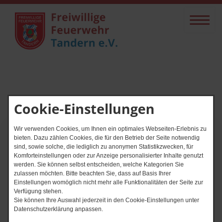
Cookie-Einstellungen
Wir verwenden Cookies, um Ihnen ein optimales Webseiten-Erlebnis zu
Start
Übung Wald- und Vegetationsbrand
bieten. Dazu zählen Cookies, die für den Betrieb der Seite notwendig
sind, sowie solche, die lediglich zu anonymen Statistikzwecken, für
Übung Wald- und
Komforteinstellungen oder zur Anzeige personalisierter Inhalte genutzt
werden. Sie können selbst entscheiden, welche Kategorien Sie
Vegetationsbrand
zulassen möchten. Bitte beachten Sie, dass auf Basis Ihrer
Einstellungen womöglich nicht mehr alle Funktionalitäten der Seite zur
Verfügung stehen.
Sie können Ihre Auswahl jederzeit in den Cookie-Einstellungen unter
Datenschutzerklärung anpassen.