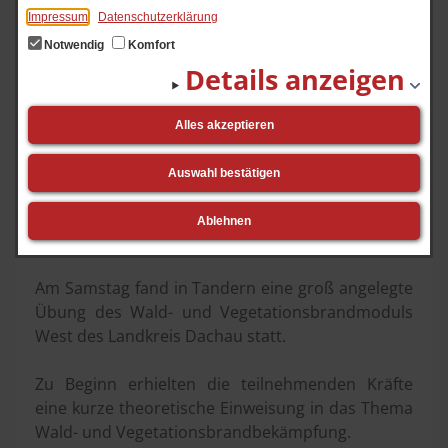
Impressum
Datenschutzerklärung
Notwendig
Komfort
Details anzeigen
Alles akzeptieren
Auswahl bestätigen
Ablehnen
Am Samstag fand in Tandern eine groß angelegte
Übung des Wald- und Vegetationsbrandmoduls
West des Landkreis Dachau statt.
Zu Beginn erhielten die teilnehmenden Kräfte
eine kurze theoretische Einweisung in das Thema
Wald- und Vegetationsbrandbekämpfung.